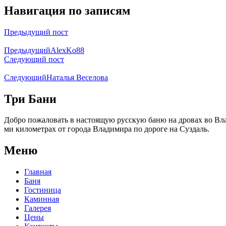
Навигация по записям
Предыдущий пост
Предыдущий
AlexKo88
Следующий пост
Следующий
Наталья Веселова
Три Бани
Добро пожаловать в настоящую русскую баню на дровах во Вла
ми километрах от города Владимира по дороге на Суздаль.
Меню
Главная
Баня
Гостиница
Каминная
Галерея
Цены